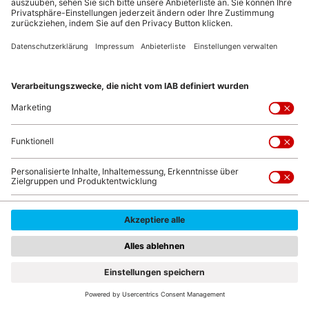
Mediterrane Küche
Lecker und gesund
© bit24/stock.adobe.com