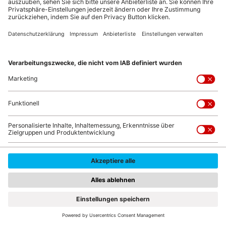
verwenden lassen: zum Beispiel als
Aufhänger für Ostereier oder Basteleien aus
Papier.
1. Beeren
Wer im Garten genießen will, der kommt an
den Beeren-Klassikern nicht
vorbei:
Erdbeeren, Himbeeren,
Johannisbeeren, Heidelbeeren und
Stachelbeeren
sind bei Erwachsenen wie
Kindern beliebt. Sie sind mehrjährig, die
© PhotoMIX-Company/pixabay.de
meisten Sorten winterhart und robust. Sie
bevorzugen es sonnig.