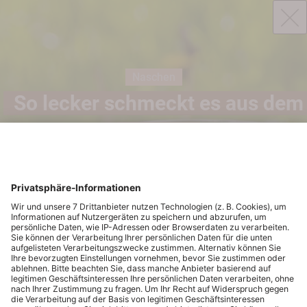
Naschen
So lecker schmeckt es aus dem
Garten
Ein Garten kann noch viel mehr liefern als
herrlichen Duft und das Gefühl von Urlaub.
Wer gerne nascht, ist mit Beeren und
Obstbäumen gut beraten. Und, wer
allergieresistent ist, könnte über einen
Haselnussstrauch nachdenken. Denn neben
Nüssen liefert der auch noch hübsche
Zweige, die sich sehr gut als Deko