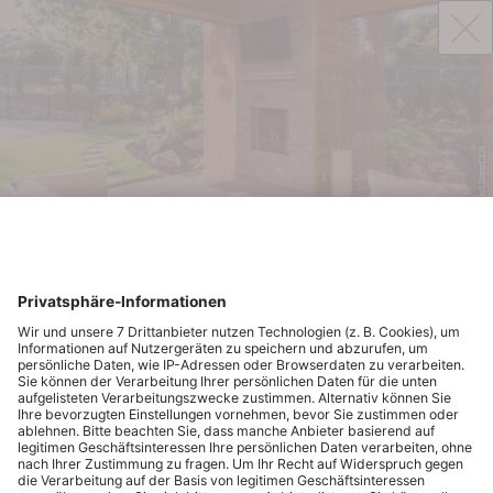
© Pixabay.de/LizenzCC0
Chill-out
Raum für Entspannung
Egal ob Obstkuchen mit Früchten aus dem eigenen
Garten oder ein Glas Minztee mit Blättern aus dem Beet
– jetzt wird wieder draußen auf der Terrasse genossen.