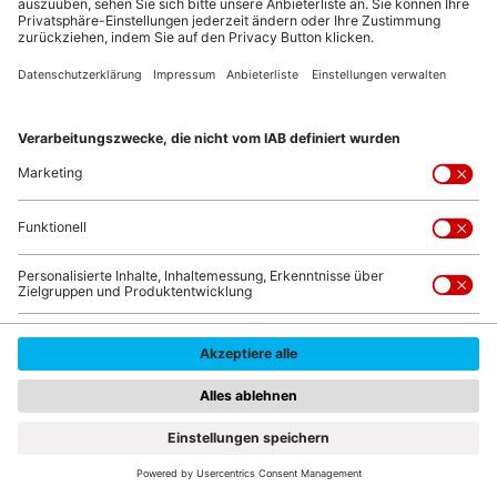
Zeit also, Terrasse und Garten auf die neue Draußen-
Saison vorzubereiten.
Die richtige Möblierung
Ein Glas Wein am Abend, zusammen mit Freunden
und Familie – dafür braucht es bequeme
Sitzgelegenheiten. Die Bierbank tut es zur Not
auch. Ist die Terrasse überdacht, lohnen sich aber
moderne
Loungemöbel
. Denn wer lehnt sich nach
einem langen Arbeitstag nicht gerne entspannt